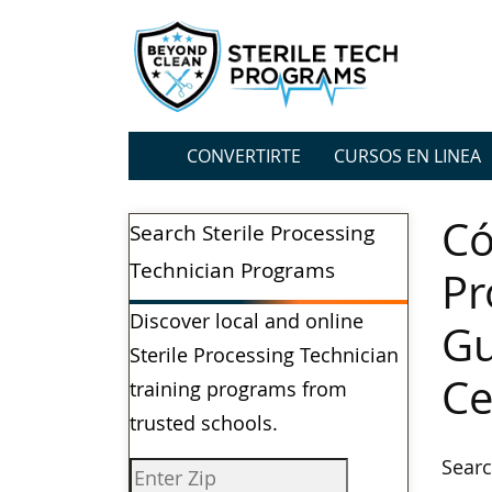
CONVERTIRTE
CURSOS EN LINEA
Có
Search Sterile Processing
Technician Programs
Pr
Discover local and online
Gu
Sterile Processing Technician
Ce
training programs from
trusted schools.
Searc