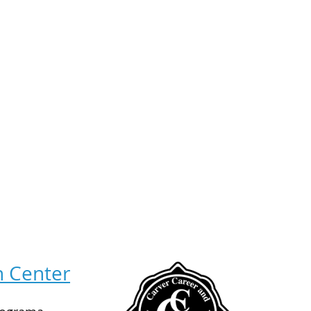
l
n Center