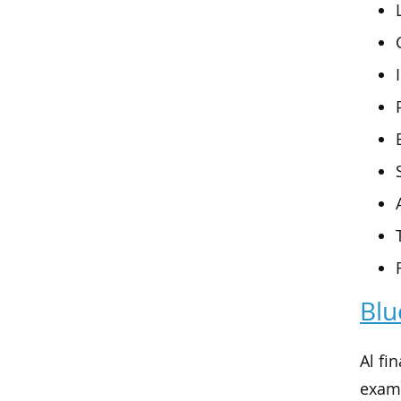
Blu
Al fi
exame