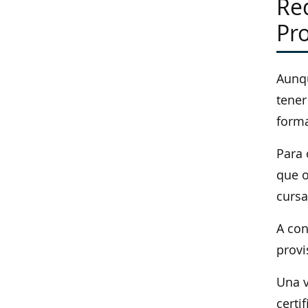
Req
Pro
Aunqu
tener
forma
Para 
que o
curs
A con
provi
Una v
certi