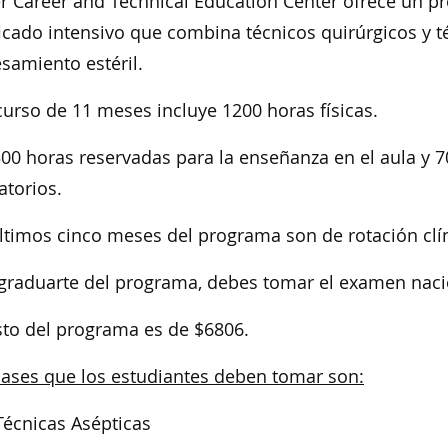
r Career and Technical Education Center ofrece un 
ficado intensivo que combina técnicos quirúrgicos y t
samiento estéril.
curso de 11 meses incluye 1200 horas físicas.
00 horas reservadas para la enseñanza en el aula y 70
atorios.
ltimos cinco meses del programa son de rotación clín
graduarte del programa, debes tomar el examen nacion
sto del programa es de $6806.
lases que los estudiantes deben tomar son:
Técnicas Asépticas