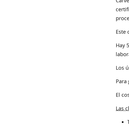
Carve
certi
proce
Este 
Hay 5
labor
Los ú
Para 
El co
Las c