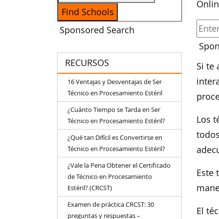
Onlin
Sponsored Search
Spon
RECURSOS
Si te
inter
16 Ventajas y Desventajas de Ser
Técnico en Procesamiento Estéril
proce
¿Cuánto Tiempo se Tarda en Ser
Los t
Técnico en Procesamiento Estéril?
todos
¿Qué tan Difícil es Convertirse en
Técnico en Procesamiento Estéril?
adec
¿Vale la Pena Obtener el Certificado
Este 
de Técnico en Procesamiento
maner
Estéril? (CRCST)
Examen de práctica CRCST: 30
El té
preguntas y respuestas –