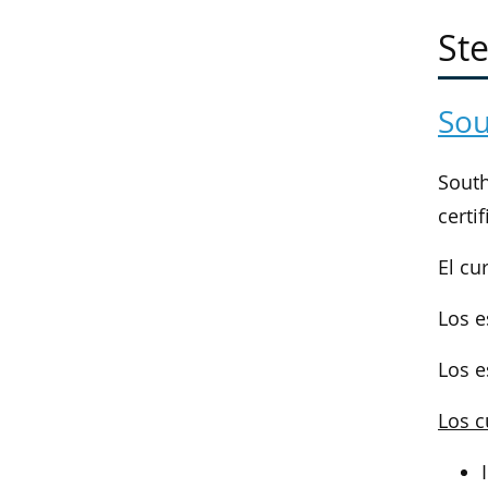
Ste
Sou
Sout
certi
El cu
Los e
Los e
Los c