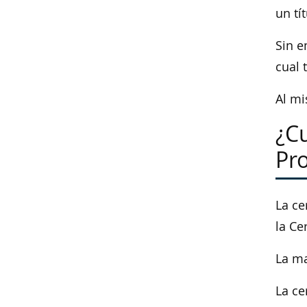
un tí
Sin e
cual 
Al mi
¿Cu
Pro
La ce
la Ce
La ma
La ce