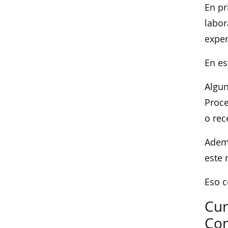
En pr
labor
exper
En es
Algun
Proce
o rec
Ademá
este 
Eso c
Cur
Com