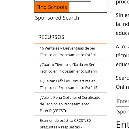
proce
Sin e
Sponsored Search
la in
educa
RECURSOS
A lo 
16 Ventajas y Desventajas de Ser
Técnico en Procesamiento Estéril
técni
educa
¿Cuánto Tiempo se Tarda en Ser
Técnico en Procesamiento Estéril?
Searc
¿Qué tan Difícil es Convertirse en
Onlin
Técnico en Procesamiento Estéril?
¿Vale la Pena Obtener el Certificado
de Técnico en Procesamiento
Estéril? (CRCST)
Spon
Examen de práctica CRCST: 30
Ent
preguntas y respuestas –