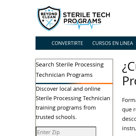
CONVERTIRTE
CURSOS EN LINEA
¿C
Search Sterile Processing
Technician Programs
Pr
Discover local and online
Sterile Processing Technician
Forma
training programs from
que r
trusted schools.
desco
inst