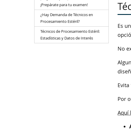
Téc
¡Prepárate para tu examen!
¿Hay Demanda de Técnicos en
Procesamiento Estéril?
Es un
Técnicos de Procesamiento Estéril:
opci
Estadísticas y Datos de Interés
No ex
Algun
dise
Evita
Por o
Aquí 