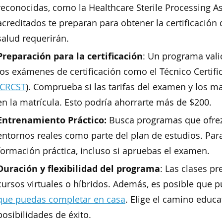
reconocidas, como la Healthcare Sterile Processing A
acreditados te preparan para obtener la certificación
salud requerirán.
Preparación para la certificación
: Un programa vali
los exámenes de certificación como el Técnico Certifi
CRCST
). Comprueba si las tarifas del examen y los ma
en la matrícula. Esto podría ahorrarte más de $200.
Entrenamiento Práctico:
Busca programas que ofrezc
entornos reales como parte del plan de estudios. Par
formación práctica, incluso si apruebas el examen.
Duración y flexibilidad del programa
: Las clases p
cursos virtuales o híbridos. Además, es posible que
que puedas completar en casa
. Elige el camino educa
posibilidades de éxito.