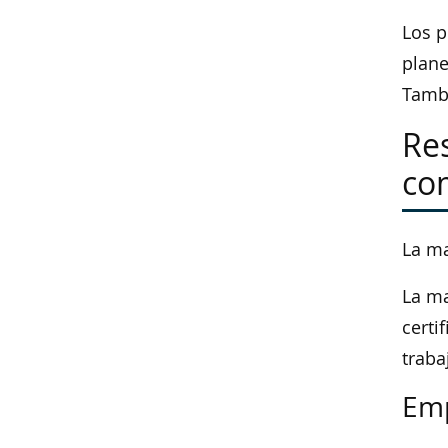
Los p
plane
Tambi
Re
co
La ma
La ma
certi
traba
Emp