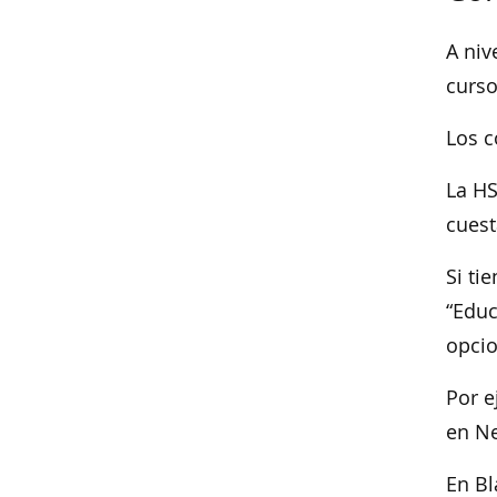
A niv
curso
Los c
La HS
cuest
Si ti
“Educ
opcio
Por e
en Ne
En Bl