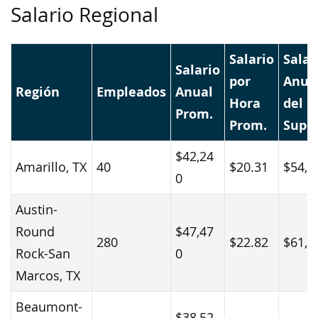
Salario Regional
Salario
Salar
Salario
por
Anua
Región
Empleados
Anual
Hora
del 
Prom.
Prom.
Super
$42,24
Amarillo, TX
40
$20.31
$54,8
0
Austin-
Round
$47,47
280
$22.82
$61,0
Rock-San
0
Marcos, TX
Beaumont-
$38,52