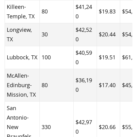
Killeen-
$41,24
80
$19.83
$54,0
Temple, TX
0
Longview,
$42,52
30
$20.44
$54,3
TX
0
$40,59
Lubbock, TX
100
$19.51
$61,2
0
McAllen-
$36,19
Edinburg-
80
$17.40
$45,8
0
Mission, TX
San
Antonio-
$42,97
New
330
$20.66
$55,5
0
Braunfels,