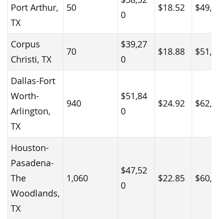
Port Arthur,
50
$18.52
$49,2
0
TX
Corpus
$39,27
70
$18.88
$51,5
Christi, TX
0
Dallas-Fort
Worth-
$51,84
940
$24.92
$62,5
Arlington,
0
TX
Houston-
Pasadena-
$47,52
The
1,060
$22.85
$60,0
0
Woodlands,
TX